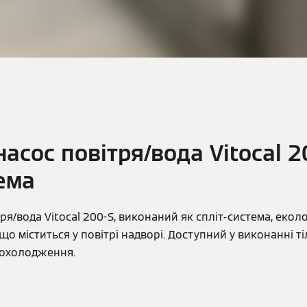
асос повітря/вода Vitocal 2
тема
ря/вода Vitocal 200-S, виконаний як спліт-система, еко
що міститься у повітрі надворі. Доступний у виконанні т
 охолодження.