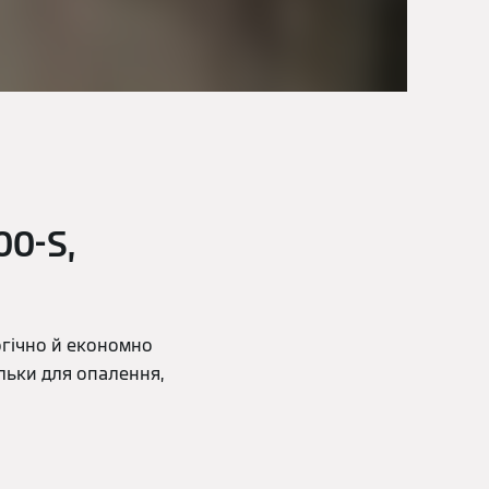
00-S,
логічно й економно
ільки для опалення,