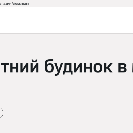
магазин Viessmann
аві
Для дому
Партнеру
тний будинок в 