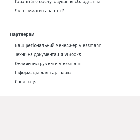
Гарантійне обслуговування обладнання
Як отримати гарантію?
Партнерам
Ваш регіональний менеджер Viessmann
Технічна документація ViBooks
Онлайн інструменти Viessmann
Інформація для партнерів
Співпраця
Viessmann CS в Україні
Зв'язатися з нами
Сертифікати/нормативні документи
Кар’єра