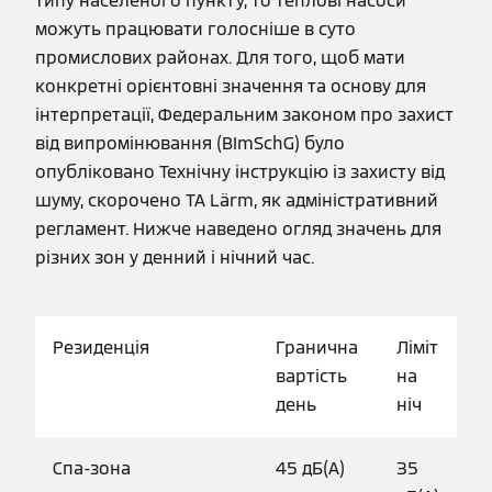
типу населеного пункту, то теплові насоси
можуть працювати голосніше в суто
промислових районах. Для того, щоб мати
конкретні орієнтовні значення та основу для
інтерпретації, Федеральним законом про захист
від випромінювання (BImSchG) було
опубліковано Технічну інструкцію із захисту від
шуму, скорочено TA Lärm, як адміністративний
регламент. Нижче наведено огляд значень для
різних зон у денний і нічний час.
Резиденція
Гранична
Ліміт
вартість
на
день
ніч
Спа-зона
45 дБ(А)
35