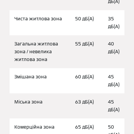
дБ(А)
Чиста житлова зона
50 дБ(А)
35
дБ(А)
Загальна житлова
55 дБ(A)
40
зона / невелика
дБ(А)
житлова зона
Змішана зона
60 дБ(А)
45
дБ(А)
Міська зона
63 дБ(А)
45
дБ(А)
Комерційна зона
65 дБ(А)
50