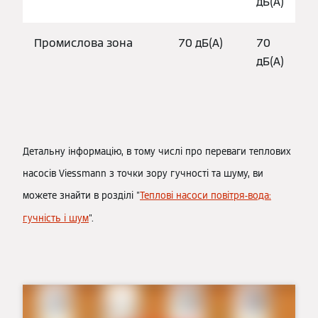
дБ(А)
Промислова зона
70 дБ(А)
70
дБ(А)
Детальну інформацію, в тому числі про переваги теплових
насосів Viessmann з точки зору гучності та шуму, ви
можете знайти в розділі "
Теплові насоси повітря-вода:
гучність і шум
".