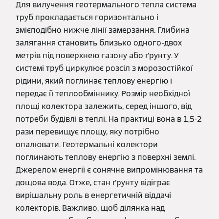
Для вилучення геотермального тепла система
труб прокладається горизонтально і
змієподібно нижче лінії замерзання. Глибина
залягання становить близько одного-двох
метрів під поверхнею газону або ґрунту. У
системі труб циркулює розсіл з морозостійкої
рідини, який поглинає теплову енергію і
передає її теплообміннику. Розмір необхідної
площі колектора залежить, серед іншого, від
потреби будівлі в теплі. На практиці вона в 1,5-2
рази перевищує площу, яку потрібно
опалювати. Геотермальні колектори
поглинають теплову енергію з поверхні землі.
Джерелом енергії є сонячне випромінювання та
дощова вода. Отже, стан ґрунту відіграє
вирішальну роль в енергетичній віддачі
колекторів. Важливо, щоб ділянка над