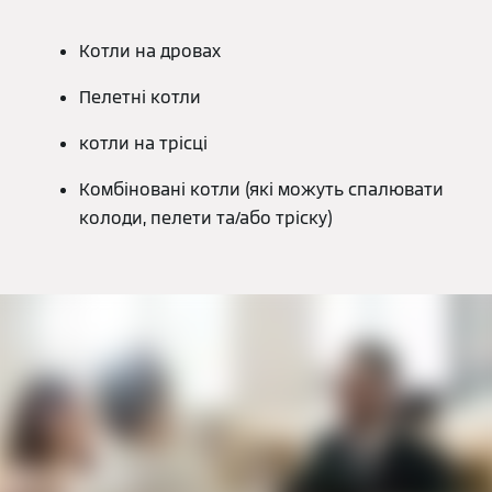
Котли на дровах
Пелетні котли
котли на трісці
Комбіновані котли (які можуть спалювати
колоди, пелети та/або тріску)