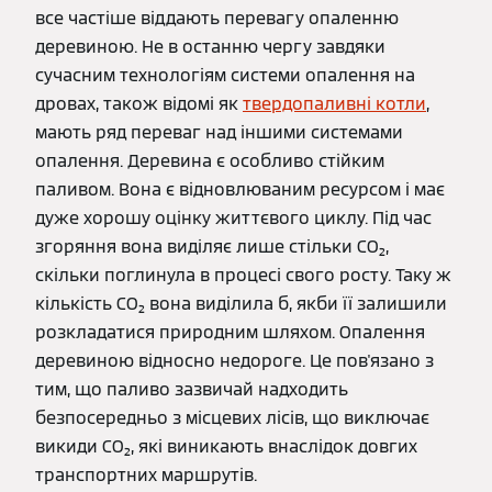
все частіше віддають перевагу опаленню
деревиною. Не в останню чергу завдяки
сучасним технологіям системи опалення на
дровах, також відомі як
твердопаливні котли
,
мають ряд переваг над іншими системами
опалення. Деревина є особливо стійким
паливом. Вона є відновлюваним ресурсом і має
дуже хорошу оцінку життєвого циклу. Під час
згоряння вона виділяє лише стільки CO₂,
скільки поглинула в процесі свого росту. Таку ж
кількість CO₂ вона виділила б, якби її залишили
розкладатися природним шляхом. Опалення
деревиною відносно недороге. Це пов'язано з
тим, що паливо зазвичай надходить
безпосередньо з місцевих лісів, що виключає
викиди CO₂, які виникають внаслідок довгих
транспортних маршрутів.