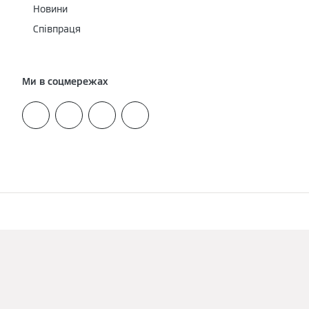
Новини
Співпраця
Ми в соцмережах
Реквізити
Захист даних
Cookie та відстеження
Умови використання