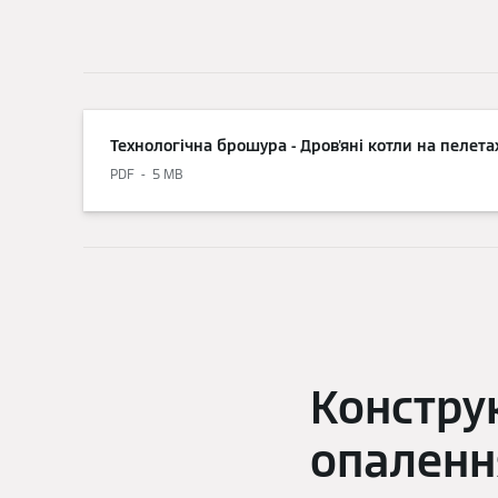
Технологічна брошура - Дров'яні котли на пелета
PDF
5 MB
Конструк
опаленн