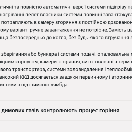
тичні та повністю автоматичні версії системи підігріву п
нагріванні пелет власники системи повинні завантажув
ти потрапляють в камеру згоряння з постійною дозованою
му варіанті ручне завантаження не потрібне. Замість ц
вища безпосередньо до котла, без будь-якого втручання
зберігання або бункера і системи подачі, опалювальна 
міцним корпусом, камери згоряння, виготовленої з термо
ого транспортера, системи золовидалення і теплообмі
 високий ККД досягається завдяки первинному і вторин
истеми з підтримкою лямбда.
 димових газів контролюють процес горіння