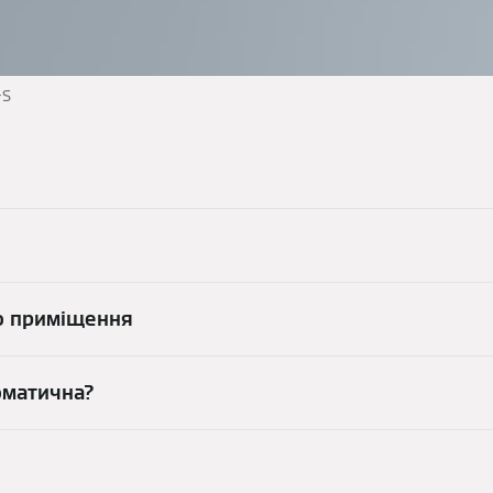
-S
о приміщення
оматична?