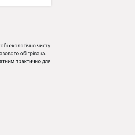
обі екологічно чисту
азового обігрівача.
датним практично для