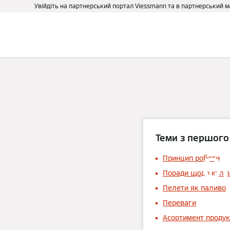
Увійдіть на партнерський портал Viessmann та в партнерський 
Про нас
Бізнесу та держ
Теми з першого
О
Принцип роботи
Поради щодо купів
Пелети як паливо
Переваги
Асортимент продук