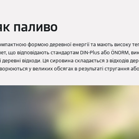
як паливо
омпактною формою деревної енергії та мають високу теп
ет, що відповідають стандартам DIN-Plus або ÖNORM, ви
і деревні відходи. Ця сировина складається з відходів д
творюються у великих обсягах в результаті стругання а