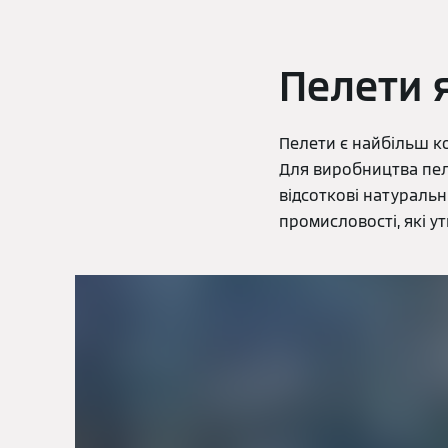
Пелети 
Пелети є найбільш к
Для виробництва пел
відсоткові натуральн
промисловості, які у