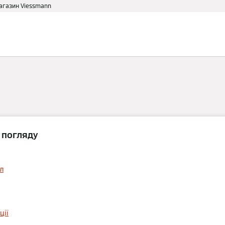
магазин Viessmann
аві
Для дому
Партнеру
 погляду
палення пелета
лі
ції