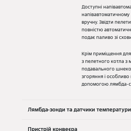
Доступні напівавтома
напівавтоматичному 
вручну. Звідти пеле
повністю автоматично
подає паливо зі схо
Крім приміщення для 
з пелетного котла з 
подавального шнеков
згоряння і особливо
допомогою лямбда-с
Лямбда-зонди та датчики температури
Пристрій конвеєра