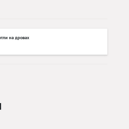
отли на дровах
и