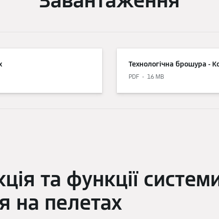
Завантаження
х
Технологічна брошура - К
PDF
16 MB
ція та функції систем
я на пелетах