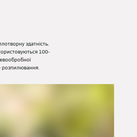
лотворну здатність.
користовуються 100-
еревообробної
бо розпилювання.