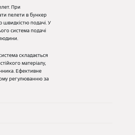
елет. При
ати пелети в бункер
 швидкістю подачі. У
ього система подачі
 людини.
система складається
стійкого матеріалу,
нника. Ефективне
ному регулюванню за