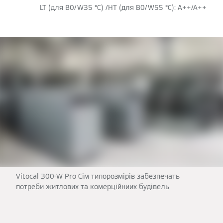
LT (для B0/W35 °C) /HT (для B0/W55 °C): A++/A++
Vitocal 300-W Pro Сім типорозмірів забезпечать
потреби житлових та комерційниих будівель