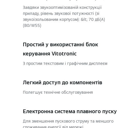
Завдяки звукооптимізованій конструкції
приладу, рівень звукової потужності (зі
звукоізольованим корпусом): &lt; 70 дБ(А)
(B0/W55)
Простий у використанні блок
керування Vitotronic
З простим текстовим і графічним дисплеєм
Легкий доступ до компонентів
Полегшує технічне обслуговування
Електронна система плавного пуску
Для зменшення пускового струму та меншого
споживання енергії від мережі