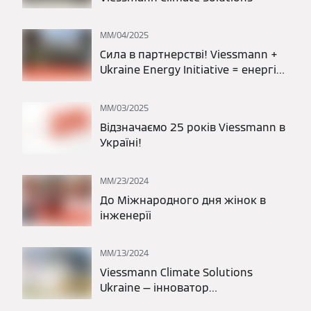
ММ/04/2025
Сила в партнерстві! Viessmann +
Ukraine Energy Initiative = енергія
змін!
ММ/03/2025
Відзначаємо 25 років Viessmann в
Україні!
ММ/23/2024
До Міжнародного дня жінок в
інженерїі
ММ/13/2024
Viessmann Climate Solutions
Ukraine — інноватор
енергоефективності України