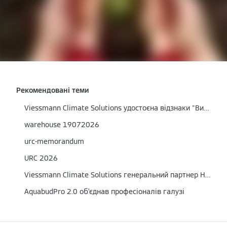
Рекомендовані теми
Viessmann Climate Solutions удостоєна відзнаки "Вибір країни 2024" в номінації "Енергоефективне обладнання для бізнесу, промисловості, комунального та державного сектору".
warehouse 19072026
urc-memorandum
URC 2026
Viessmann Climate Solutions генеральний партнер HeatTech Hackathon у Києві
AquabudPro 2.0 об’єднав професіоналів галузі