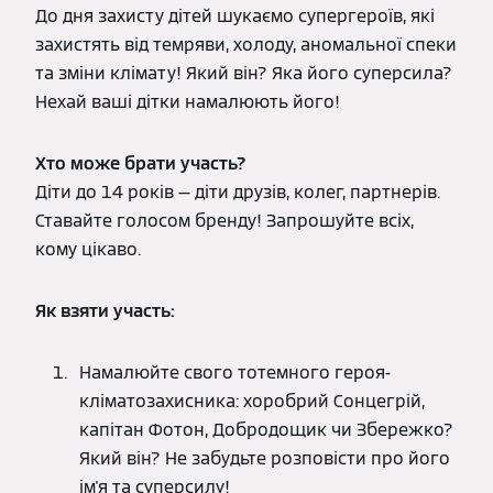
До дня захисту дітей шукаємо супергероїв, які
захистять від темряви, холоду, аномальної спеки
та зміни клімату! Який він? Яка його суперсила?
Нехай ваші дітки намалюють його!
Хто може брати участь?
Діти до 14 років — діти друзів, колег, партнерів.
Ставайте голосом бренду! Запрошуйте всіх,
кому цікаво.
Як взяти участь:
Намалюйте свого тотемного героя-
кліматозахисника:
хоробрий Сонцегрій,
капітан Фотон, Добродощик чи Збережко?
Який він? Не забудьте розповісти про його
ім'я та суперсилу!