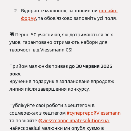
Відправте малюнок, заповнивши
онлайн-
форму
, та обов’язково заповніть усі поля.
🎁
Перші 50 учасників, які дотримаються всіх
умов, гарантовано отримають набори для
творчості від Viessmann СS!
Прийом малюнків триває
до 30 червня 2025
року.
Вручення подарунків заплановане впродовж
липня після завершення конкурсу.
Публікуйте свої роботи з хештегом в
соцмережах з хештегом
#cупергеройViessmann
та познайте
@viessmannclimatesolutionsua
,
найяскравіші малюнки ми опублікуємо в