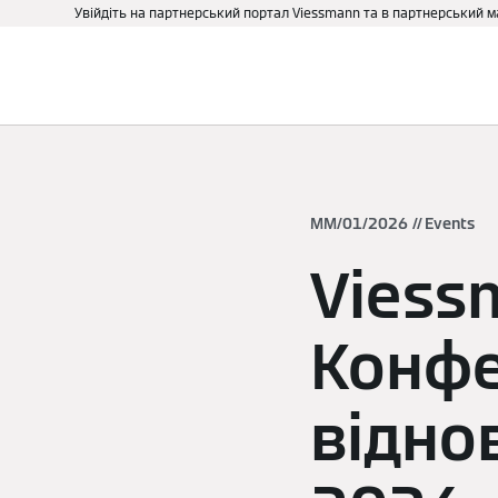
Увійдіть на партнерський портал Viessmann та в партнерський 
Про нас
Бізнесу та держ
ММ/01/2026
Events
Viess
Конфе
відно