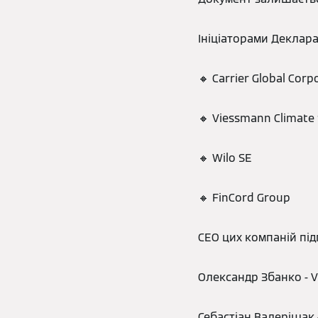
Ініціаторами Деклара
🔸 Carrier Global Corp
🔸 Viessmann Climate 
🔸 Wilo SE
🔸 FinCord Group
СЕО цих компаній під
Олександр Збанко - 
Себастіан Валеріщак -