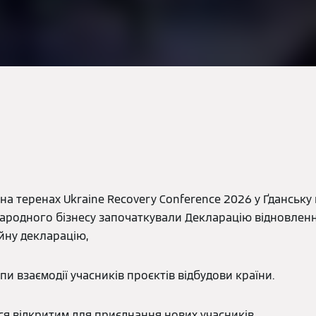
на теренах Ukraine Recovery Conference 2026 у Ґданськ
народного бізнесу започаткували Декларацію відновленн
йну декларацію,
 взаємодії учасників проєктів відбудови країни.
я відкритим для приєднання нових учасників.