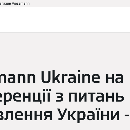
магазин Viessmann
аві
Для дому
Партнеру
mann Ukraine на
ренції з питань
влення України 