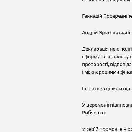
Геннадій Поберезніче
Андрій Ярмольський -
Декларація не є пол
сформувати спільну п
прозорості, відповід
і міжнародними фіна
Ініціатива цілком п
У церемонії підписан
Рибченко.
У своїй промові він 