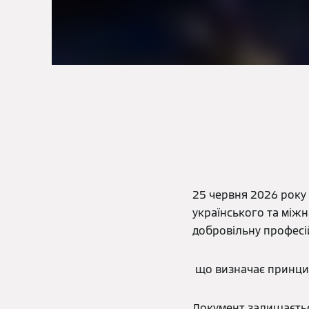
25 червня 2026 року 
українського та між
добровільну професі
що визначає принципи
Документ залишаєтьс