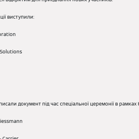
ції виступили:
oration
Solutions
писали документ під час спеціальної церемонії в рамках 
Viessmann
 Carrier