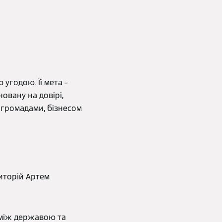
угодою. Її мета –
овану на довірі,
 громадами, бізнесом
риторій Артем
 між державою та