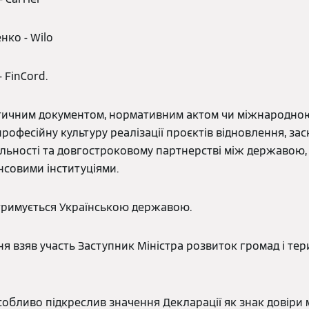
нко - Wilo
 FinCord.
ітичним документом, нормативним актом чи міжнародною 
рофесійну культуру реалізації проєктів відновлення, засн
альності та довгостроковому партнерстві між державою,
нсовими інституціями.
ідтримується Українською державою.
ня взяв участь Заступник Міністра розвиток громад і те
особливо підкреслив значення Декларації як знак довіри