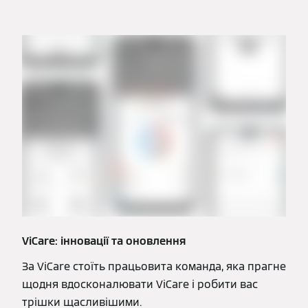
ViCare: інновації та оновлення
За ViCare стоїть працьовита команда, яка прагне
щодня вдосконалювати ViCare і робити вас
трішки щасливішими.