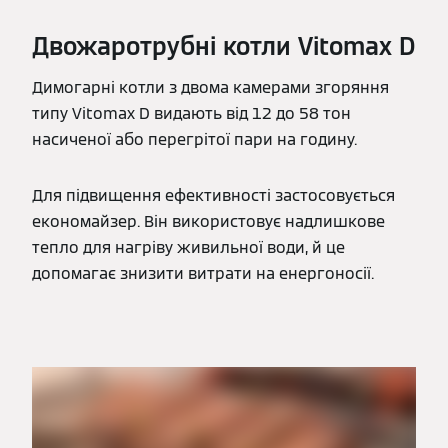
Двожаротрубні котли Vitomax D
Димогарні котли з двома камерами згоряння
типу Vitomax D видають від 12 до 58 тон
насиченої або перегрітої пари на годину.
Для підвищення ефективності застосовується
економайзер. Він використовує надлишкове
тепло для нагріву живильної води, й це
допомагає знизити витрати на енергоносії.