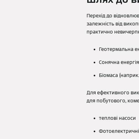
Перехід до відновлю
залежність від викопн
практично невичерпн
Геотермальна ен
Сонячна енергія
Біомаса (наприк
Для ефективного вик
для побутового, коме
теплові насоси
Фотоелектричні