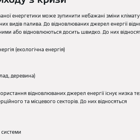
ваної енергетики може зупинити небажані зміни клімат
их видів палива. До відновлюваних джерел енергії віднося
ими або відновлюються досить швидко. До них віднося
ергія (екологічна енергія)
лад, деревина)
ористання відновлюваних джерел енергії існує низка те
рційного та місцевого секторів. До них відносяться
 системи