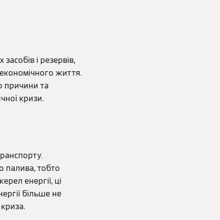
засобів і резервів,
 економічного життя.
мо причини та
чної кризи.
транспорту.
о палива, тобто
ерел енергії, ці
нергії більше не
 криза.