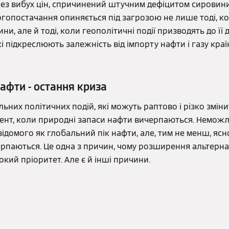
рез вибух цін, спричинений штучним дефіцитом сировини
гопостачання опиняється під загрозою не лише тоді, к
и, але й тоді, коли геополітичні події призводять до її 
і підкреслюють залежність від імпорту нафти і газу краї
афти - остання криза
ьних політичних подій, які можуть раптово і різко зміни
мент, коли природні запаси нафти вичерпаються. Немож
відомого як глобальний пік нафти, але, тим не менш, ясн
ерпаються. Це одна з причин, чому розширення альтерн
окий пріоритет. Але є й інші причини.