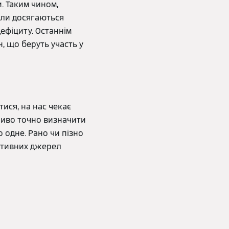
. Таким чином,
оли досягаються
дефіциту. Останнім
н, що беруть участь у
тися, на нас чекає
ливо точно визначити
о одне. Рано чи пізно
ативних джерел