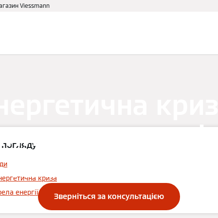
магазин Viessmann
аві
Для дому
Партнеру
нергетична криз
ини, шляхи вирі
 погляду
та варіанти дій
ди
енергетична криза
ла енергії як вихід із ситуації
Зверніться за консультацією