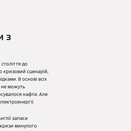
и з
 століття до
ро кризовий сценарій,
дками. В основі всіх
е не можуть
осувалося нафти. Але
лектроенергії.
нглії запаси
 кризи минулого