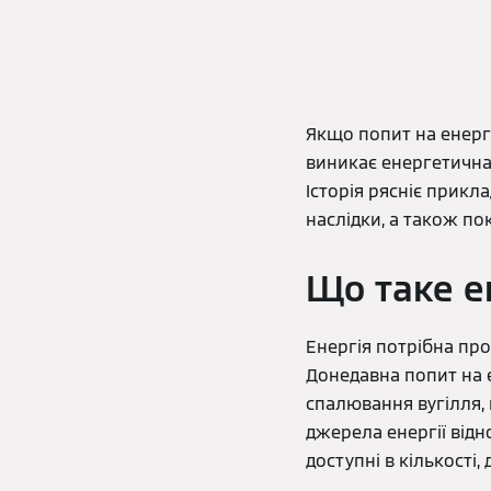
Якщо попит на енергі
виникає енергетична 
Історія рясніє прикл
наслідки, а також по
Що таке е
Енергія потрібна про
Донедавна попит на 
спалювання вугілля, г
джерела енергії відн
доступні в кількості