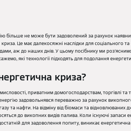
ю більше не може бути задоволений за рахунок наявних 
криза. Це має далекосяжні наслідки для соціального та
адами, аж до наших днів. У цьому посібнику ми роз'ясни
кажемо, які технології підходять для подолання енергети
нергетична криза?
мисловості, приватним домогосподарствам, торгівлі та 
енергію задовольнявся переважно за рахунок викопног
азу та нафти. На відміну від біомаси та відновлюваних дж
осяться до викопних видів палива. Коли існуючі запаси е
, достатній для задоволення попиту, виникає енергетична