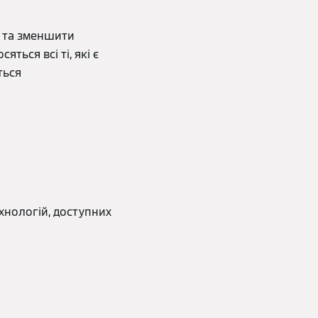
у та зменшити
ться всі ті, які є
ться
хнологій, доступних