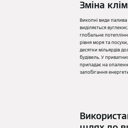
Зміна клі
Викопні види палива
виділяється вуглекис
глобальне потеплінн
рівня моря та посух
десятки мільярдів до
будівель. У приватни
припадає на опалення
запобігання енергети
Використа
шлях до в