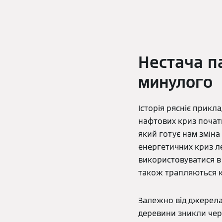
Нестача п
минулого
Історія рясніє прикла
нафтових криз початк
який готує нам зміна
енергетичних криз л
використовуватися в 
також трапляються кр
Залежно від джерела 
деревини зникли чер