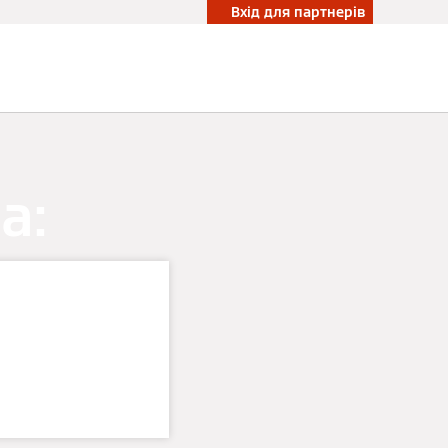
Вхід для партнерів
а:
шення