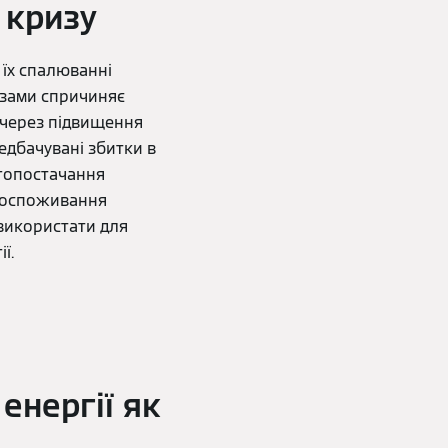
 кризу
 їх спалюванні
азами спричиняє
 через підвищення
едбачувані збитки в
ргопостачання
ргоспоживання
 використати для
ї.
енергії як