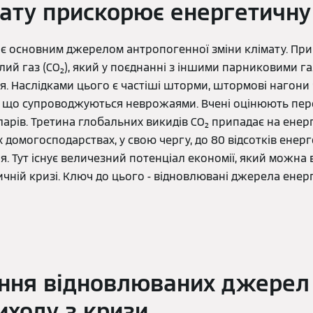
мату прискорює енергетичну
 є основним джерелом антропогенної зміни клімату. При
лий газ (CO₂), який у поєднанні з іншими парниковими г
я. Наслідками цього є частіші шторми, штормові нагони
и, що супроводжуються неврожаями. Вчені оцінюють пер
ларів. Третина глобальних викидів CO₂ припадає на ене
х домогосподарствах, у свою чергу, до 80 відсотків ене
. Тут існує величезний потенціал економії, який можна
чній кризі. Ключ до цього - відновлювані джерела енергі
ння відновлюваних джерел 
иходу з кризи