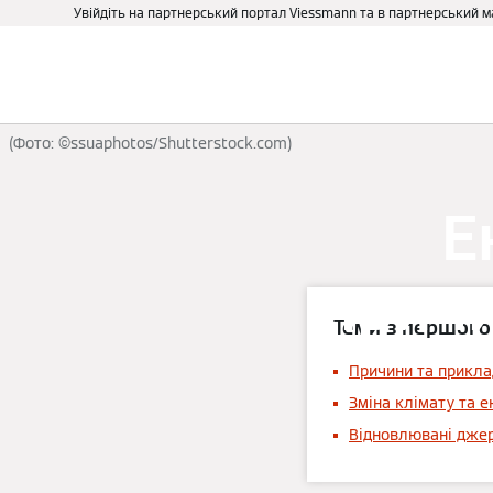
Увійдіть на партнерський портал Viessmann та в партнерський 
Про нас
Бізнесу та держ
(Фото: ©ssuaphotos/Shutterstock.com)
Е
прич
Теми з першого
Причини та прикла
Зміна клімату та 
Відновлювані джере