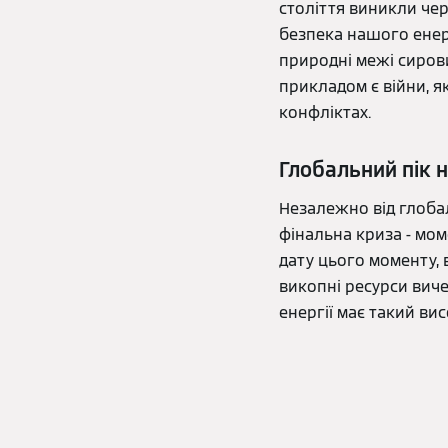
століття виникли че
безпека нашого енер
природні межі сировин
прикладом є війни, як
конфліктах.
Глобальний пік н
Незалежно від глобал
фінальна криза - мо
дату цього моменту, 
викопні ресурси вич
енергії має такий вис