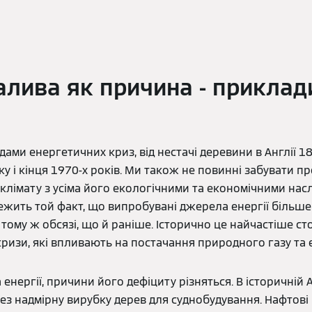
алива як причина - приклад
дами енергетичних криз, від нестачі деревини в Англії 18
у і кінця 1970-х років. Ми також не повинні забувати п
 клімату з усіма його екологічними та економічними наслі
ежить той факт, що випробувані джерела енергії більш
тому ж обсязі, що й раніше. Історично це найчастіше ст
изи, які впливають на постачання природного газу та е
енергії, причини його дефіциту різняться. В історичній А
ез надмірну вирубку дерев для суднобудування. Нафтові