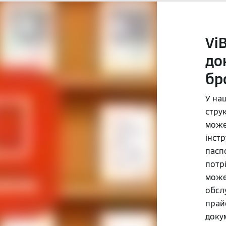
Vi
до
бр
У наш
струк
може
інстр
паспо
потрі
може
обслу
прай
доку