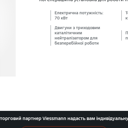
Електрична потужність:
Т
70 кВт
к
Двигуни з триходовим
каталітичним
П
нейтралізатором для
п
безперебійної роботи
торговий партнер Viessmann надасть вам індивідуальн