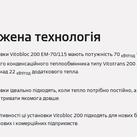
жена технологія
овки Vitobloc 200 EM-70/115 мають потужність 70
кВт/год
о конденсаційного теплообмінника типу Vitotrans 200
онад 22
додаткового тепла.
кВт/год
вки ідеально підходять, коли тепло потрібно постійно, 
 тривати якомога довше.
ивності ці установки Vitobloc 200 підходять для нових б
ових і комерційних підприємств.