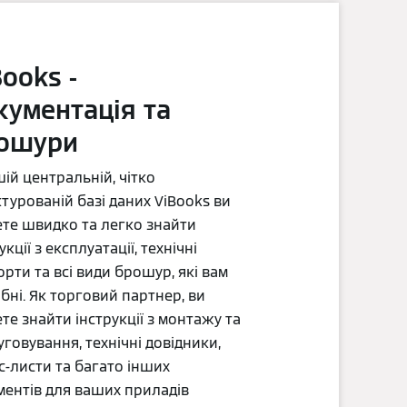
Books -
кументація та
ошури
ій центральній, чітко
турованій базі даних ViBooks ви
те швидко та легко знайти
укції з експлуатації, технічні
рти та всі види брошур, які вам
бні. Як торговий партнер, ви
те знайти інструкції з монтажу та
говування, технічні довідники,
с-листи та багато інших
ментів для ваших приладів