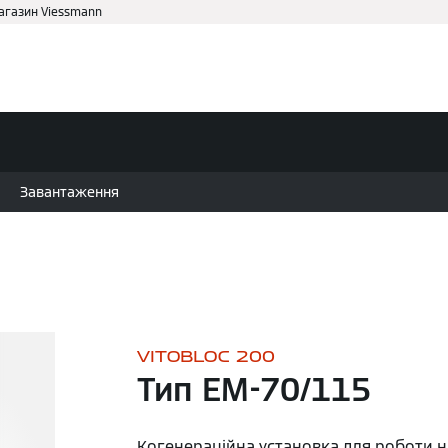
магазин Viessmann
аві
Для дому
Партнеру
Завантаження
VITOBLOC 200
Тип EM-70/115
Когенераційна установка для роботи н