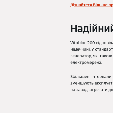
Дізнайтеся більше пр
Надійни
Vitobloc 200 відпові
Німеччині. У стандар
генератор, які тако
електромережі.
Збільшені інтервали 
зменшують експлуатац
на заводі агрегати д