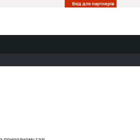
Вхід для партнерів
а природному газі