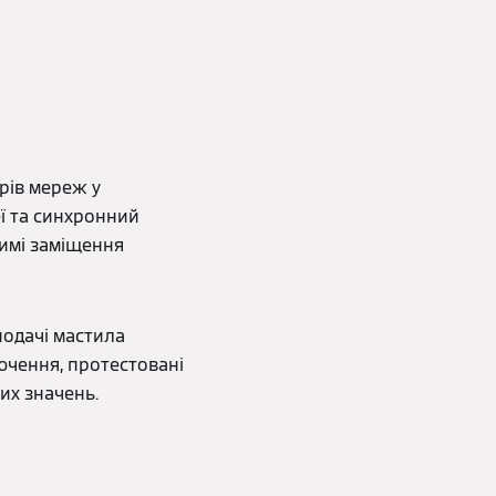
рів мереж у
еї та синхронний
жимі заміщення
подачі мастила
ючення, протестовані
их значень.