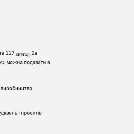
та 117
. За
кВт/год
 AC можна подавати в
а виробництво
удівель і проектів