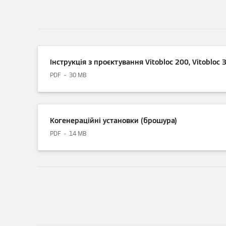
Інструкція з проєктування Vitobloc 200, Vitobloc 
PDF
30 MB
Когенераційні установки (брошура)
PDF
14 MB