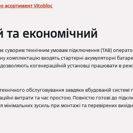
о асортимент Vitobloc
й та економічний
дає суворим технічним умовам підключення (TAB) операто
тну комплектацію входять стартерні акумуляторні батар
ж дозволяють когенераційній установці працювати в ре
технічного обслуговування завдяки вбудованій системі 
ійні витрати та час простою. Повністю готові до підкл
ля мінімальних зусиль при монтажі та перевірених вихідн