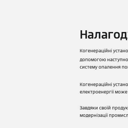
Налагод
Когенераційні устан
допомогою наступног
систему опалення п
Когенераційні устано
електроенергії може
Завдяки своїй продукт
модернізації промисл