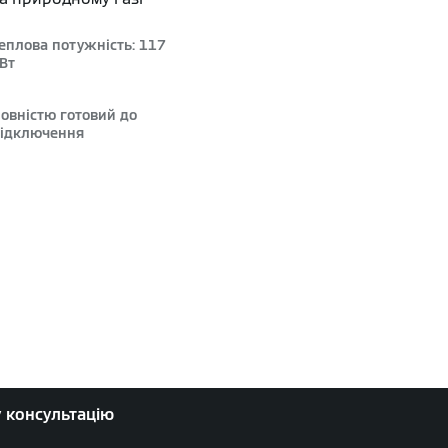
еплова потужність: 117
Вт
овністю готовий до
ідключення
у консультацію