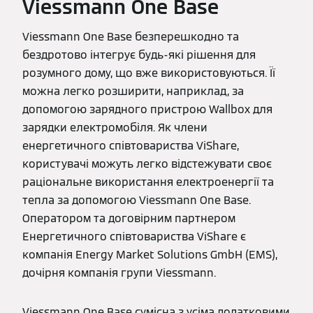
Viessmann One Base
Viessmann One Base безперешкодно та
бездротово інтегрує будь-які рішення для
розумного дому, що вже використовуються. Її
можна легко розширити, наприклад, за
допомогою зарядного пристрою Wallbox для
зарядки електромобіля. Як члени
енергетичного співтовариства ViShare,
користувачі можуть легко відстежувати своє
раціональне використання електроенергії та
тепла за допомогою Viessmann One Base.
Оператором та договірним партнером
Енергетичного співтовариства ViShare є
компанія Energy Market Solutions GmbH (EMS),
дочірня компанія групи Viessmann.
Viessmann One Base сумісна з усіма додатковими