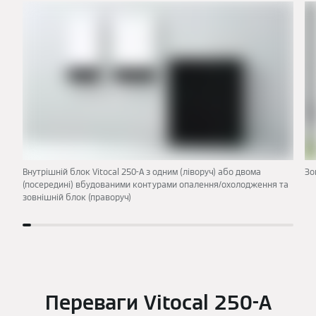
Внутрішній блок Vitocal 250-A з одним (ліворуч) або двома
Зо
(посередині) вбудованими контурами опалення/охолодження та
зовнішній блок (праворуч)
Переваги Vitocal 250-A