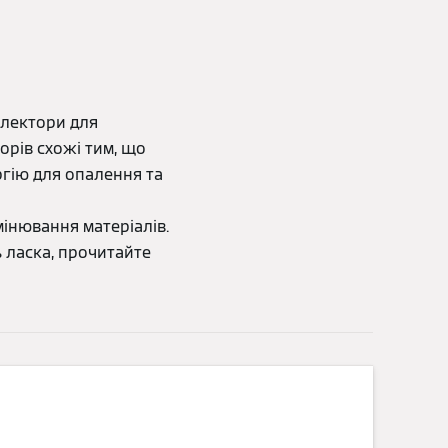
олектори для
орів схожі тим, що
гію для опалення та
мінювання матеріалів.
ь ласка, прочитайте