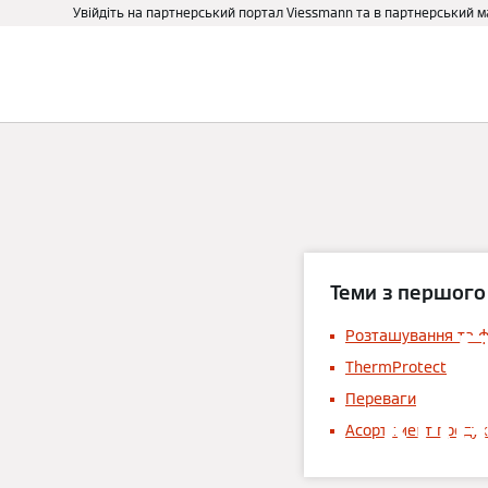
Увійдіть на партнерський портал Viessmann та в партнерський 
Про нас
Бізнесу та держ
Теми з першого
П
Розташування та ф
ThermProtect
кон
Переваги
Асортимент продук