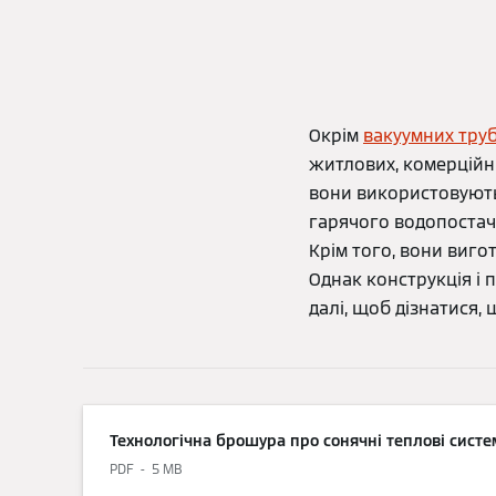
Окрім
вакуумних тру
житлових, комерційни
вони використовують
гарячого водопостач
Крім того, вони виго
Однак конструкція і
далі, щоб дізнатися, 
Технологічна брошура про сонячні теплові систе
PDF
5 MB