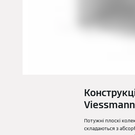
Конструкці
Viessmann
Потужні плоскі коле
складаються з абсорб