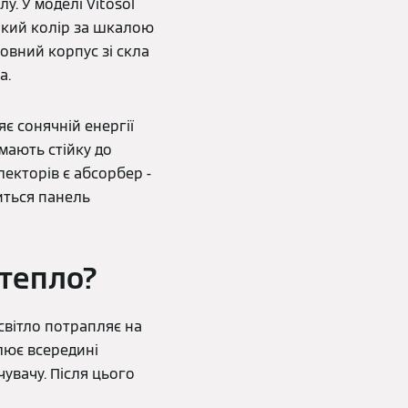
у. У моделі Vitosol
який колір за шкалою
овний корпус зі скла
а.
є сонячній енергії
 мають стійку до
лекторів є абсорбер -
диться панель
 тепло?
світло потрапляє на
лює всередині
увачу. Після цього