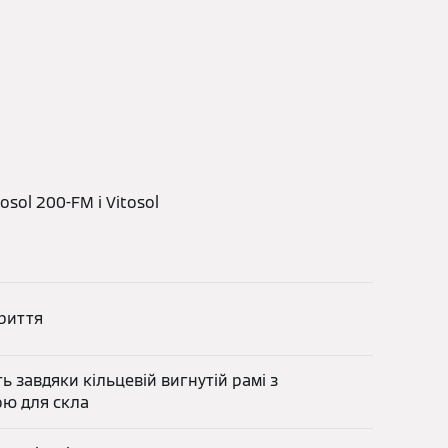
sol 200-FM і Vitosol
риття
ь завдяки кільцевій вигнутій рамі з
ю для скла