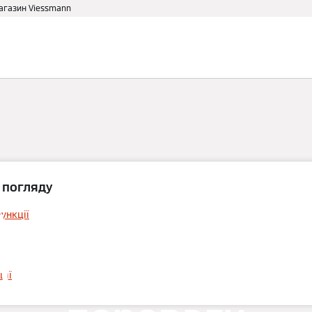
магазин Viessmann
аві
Для дому
Партнеру
 погляду
лоскі колектор
ункції
струкція, функці
ції