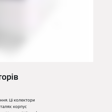
торів
ння. Ці колектори
талях: корпус