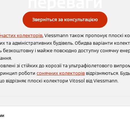
переваги
Зверніться за консультацією
бчастих колекторів
, Viessmann також пропонує плоскі к
х та адміністративних будівель. Обидва варіанти колект
 безкоштовну і майже повсюдно доступну сонячну енер
ання.
товлені зі стійких до корозії та ультрафіолетового випро
 принцип роботи
сонячних колекторів
відрізняються. Буд
що відрізняє плоскі колектори Vitosol від Viessmann.
ми