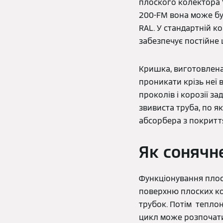
плоского колектора V
200-FM вона може бу
RAL. У стандартній к
забезпечує постійне 
Кришка, виготовлена 
проникати крізь неї в
проколів і корозії з
звивиста труба, по я
абсорбера з покритт
Як сонячн
Функціонування плоск
поверхню плоских ко
трубок. Потім тепло
цикл може розпочати