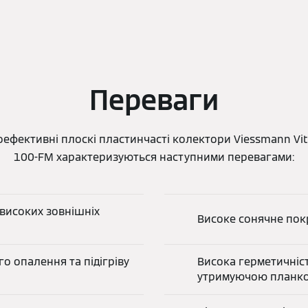
Переваги
ефективні плоскі пластинчасті колектори Viessmann Vito
100-FM характеризуються наступними перевагами:
 високих зовнішніх
Високе сонячне пок
о опалення та підігріву
Висока герметичніст
утримуючою планко