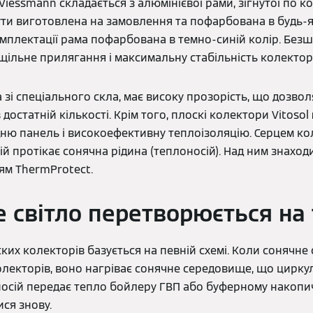
iessmann складається з алюмінієвої рами, зігнутої по кол
ти виготовлена на замовлення та пофарбована в будь-
омплектації рама пофарбована в темно-синій колір. Безш
щільне прилягання і максимальну стабільність колектор
зі спеціального скла, має високу прозорість, що дозволя
 достатній кількості. Крім того, плоскі колектори Vitosol
адню панель і високоефективну теплоізоляцію. Серцем ко
кій протікає сонячна рідина (теплоносій). Над ним знахо
ям ThermProtect.
е світло перетворюється на
их колекторів базується на певній схемі. Коли сонячне 
лекторів, воно нагріває сонячне середовище, що цирку
носій передає тепло бойлеру ГВП або буферному накопич
ся знову.