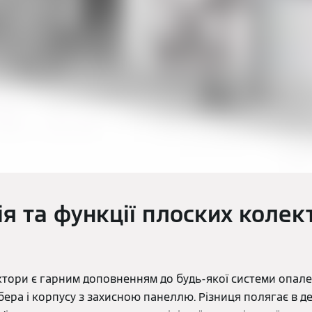
я та функції плоских колек
ктори є гарним доповненням до будь-якої системи опале
ера і корпусу з захисною панеллю. Різниця полягає в де