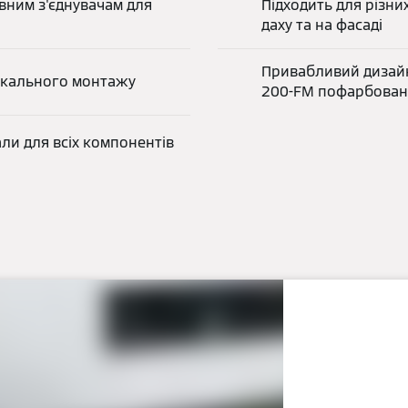
вним з'єднувачам для
Підходить для різних
даху та на фасаді
Привабливий дизайн 
икального монтажу
200-FM пофарбован
іали для всіх компонентів