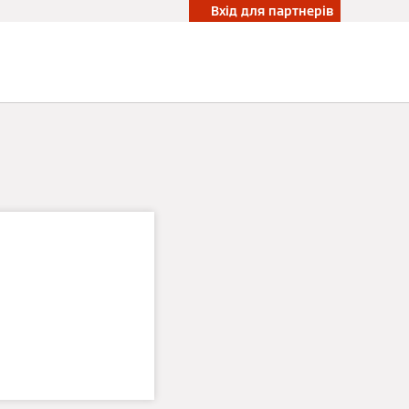
Вхід для партнерів
и:
ї та