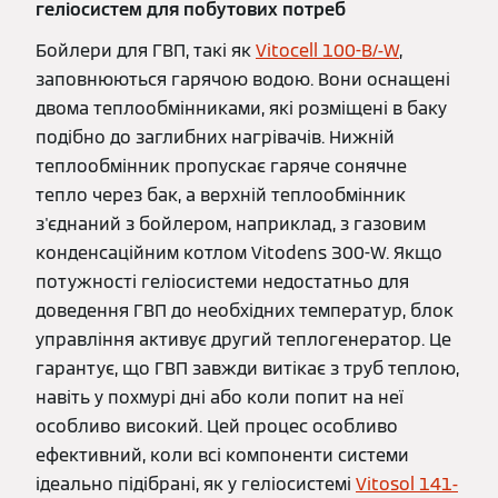
геліосистем для побутових потреб
Бойлери для ГВП, такі як
Vitocell 100-B/-W
,
заповнюються гарячою водою. Вони оснащені
двома теплообмінниками, які розміщені в баку
подібно до заглибних нагрівачів. Нижній
теплообмінник пропускає гаряче сонячне
тепло через бак, а верхній теплообмінник
з'єднаний з бойлером, наприклад, з газовим
конденсаційним котлом Vitodens 300-W. Якщо
потужності геліосистеми недостатньо для
доведення ГВП до необхідних температур, блок
управління активує другий теплогенератор. Це
гарантує, що ГВП завжди витікає з труб теплою,
навіть у похмурі дні або коли попит на неї
особливо високий. Цей процес особливо
ефективний, коли всі компоненти системи
ідеально підібрані, як у геліосистемі
Vitosol 141-