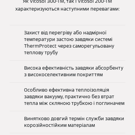
Як Vitosol 300-TM, так і Vitosol 200-TM
характеризуються наступними перевагами:
Захист від перегріву або надмірної
температури застою завдяки системі
ThermProtect через саморегульовану
теплову трубу
Висока ефективність завдяки абсорбенту
з високоселективним покриттям
Особливо ефективна теплоізоляція
завдяки вакууму, практично без втрат
тепла між скляною трубкою і поглиначем
Винятково довгий термін служби завдяки
корозійностійким матеріалам