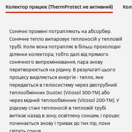
Колектор працює (ThermProtect не активний)
Кол
Сонячні промені потрапляють на абсорбер.
Сонячне тепло випаровує теплоносій у тепловій
трубі. Коли вона потрапляє в більш прохолодні
ділянки колектора, тобто далі від прямого
сонячного випромінювання, пара знову
перетворюється на рідину. В результаті цього
процесу виділяється енергія - тепло, яке
передається в геліосистему через двотрубний
теплообмінник Duotec (Vitosol 300-TM) або
через мідний теплообмінник (Vitosol 200-TM). У
рідкому стані теплоносій в тепловій трубі
витікає назад в зону, освітлену сонцем, і процес
починається знову і триває до тих пір, поки
світить сонце.