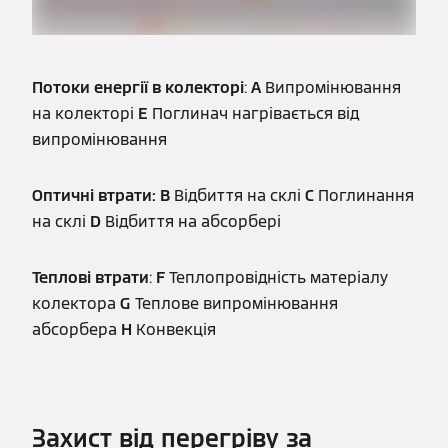
Потоки енергії в колекторі
:
A
Випромінювання
на колекторі
E
Поглинач нагрівається від
випромінювання
Оптичні втрати: B
Відбиття на склі
C
Поглинання
на склі
D
Відбиття на абсорбері
Теплові втрати
:
F
Теплопровідність матеріалу
колектора
G
Теплове випромінювання
абсорбера
H
Конвекція
Захист від перегріву за