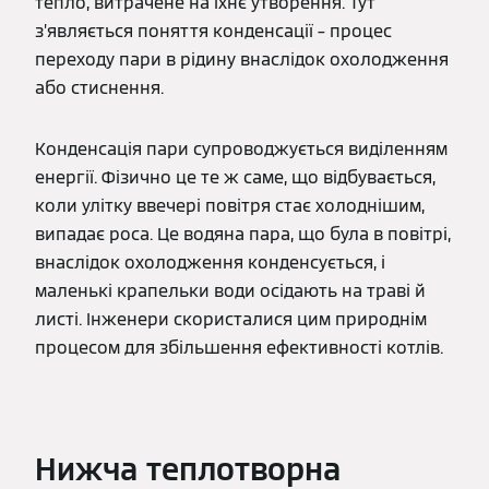
тепло, витрачене на їхнє утворення. Тут
з’являється поняття конденсації – процес
переходу пари в рідину внаслідок охолодження
або стиснення.
Конденсація пари супроводжується виділенням
енергії. Фізично це те ж саме, що відбувається,
коли улітку ввечері повітря стає холоднішим,
випадає роса. Це водяна пара, що була в повітрі,
внаслідок охолодження конденсується, і
маленькі крапельки води осідають на траві й
листі. Інженери скористалися цим природнім
процесом для збільшення ефективності котлів.
Нижча теплотворна