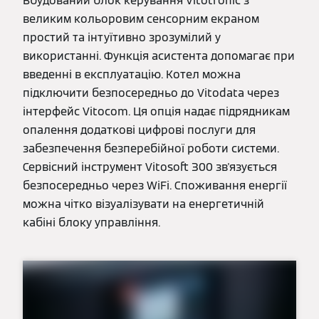
Вбудований блок керування Vitotronic з
великим кольоровим сенсорним екраном
простий та інтуїтивно зрозумілий у
використанні. Функція асистента допомагає при
введенні в експлуатацію. Котел можна
підключити безпосередньо до Vitodata через
інтерфейс Vitocom. Ця опція надає підрядникам
опалення додаткові цифрові послуги для
забезпечення безперебійної роботи системи.
Сервісний інструмент Vitosoft 300 зв'язується
безпосередньо через WiFi. Споживання енергії
можна чітко візуалізувати на енергетичній
кабіні блоку управління.