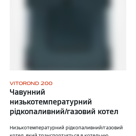
VITOROND 200
Чавунний
низькотемпературний
рідкопаливний/газовий котел
Низькотемпературний рідкопаливний/газовий
котел, який транспортується в котельню