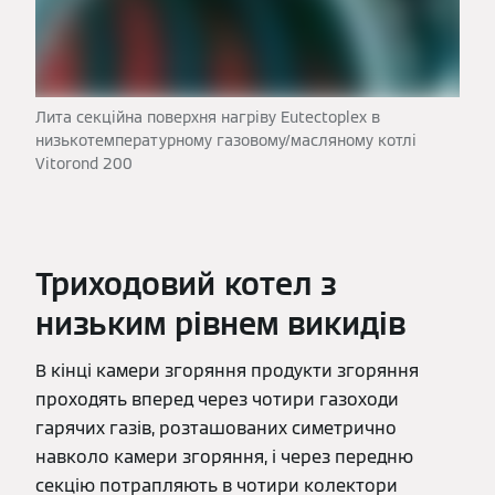
Лита секційна поверхня нагріву Eutectoplex в
низькотемпературному газовому/масляному котлі
Vitorond 200
Триходовий котел з
низьким рівнем викидів
В кінці камери згоряння продукти згоряння
проходять вперед через чотири газоходи
гарячих газів, розташованих симетрично
навколо камери згоряння, і через передню
секцію потрапляють в чотири колектори