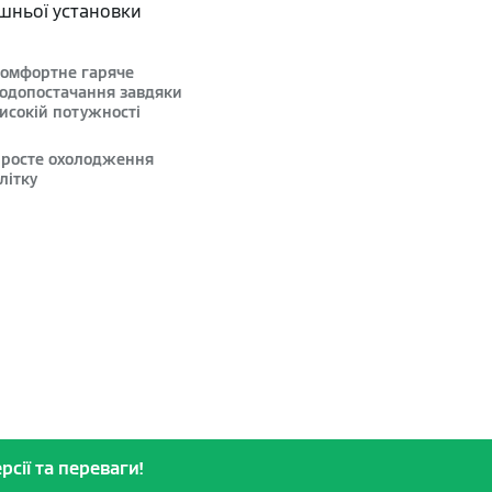
ішньої установки
омфортне гаряче
одопостачання завдяки
исокій потужності
росте охолодження
літку
рсії та переваги!