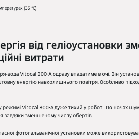
мпературах (35 °C)
ергія від геліоустановки з
ційні витрати
я-вода Vitocal 300-A одразу впадатиме в очі. Він установ
товну енергію навколишнього повітря. Особливо підход
 режимі Vitocal 300-A дуже тихий у роботі. По ночах шу
я завдяки зменшеному числу обертів.
власної фотогальванічної установки може використовув