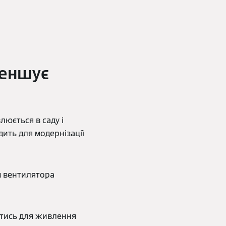
меншує
люється в саду і
ить для модернізації
м вентилятора
атись для живлення