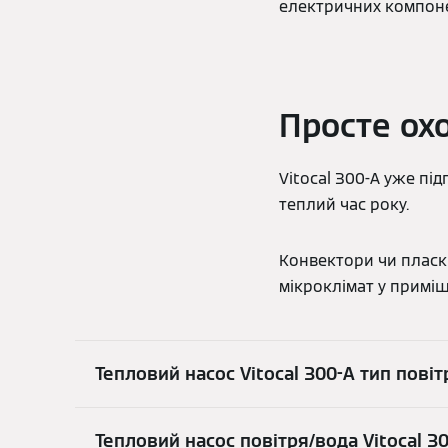
електричних компонен
Просте ох
Vitocal 300-A уже п
теплий час року.
Конвектори чи пласк
мікроклімат у примі
Тепловий насос Vitocal 300-A тип пові
Тепловий насос повітря/вода Vitocal 30