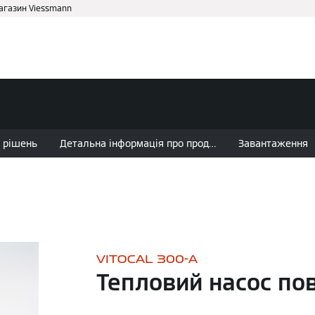
магазин Viessmann
аві
Для дому
Партнеру
 рішень
Детальна інформація про продукт
Завантаження
VITOCAL 300-A
Тепловий насос по