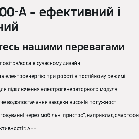
300-A – ефективний і
ний
тесь нашими перевагами
повітря/вода в сучасному дизайні
на електроенергію при роботі в постійному режимі
для підключення електрогенераторного модуля
че водопостачання завдяки високій потужності
говуванні через мобільні пристрої, наприклад смартфо
тивності*: A++