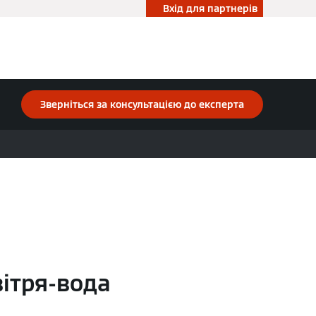
Вхід для партнерів
Зверніться за консультацією до експерта
вітря-вода