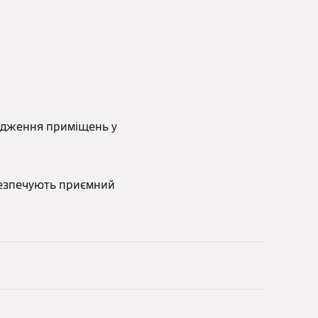
одження приміщень у
абезпечують приємний