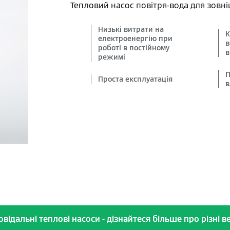
Тепловий насос повітря-вода для зовн
Низькі витрати на
К
електроенергію при
в
роботі в постійному
в
режимі
П
Проста експлуатація
в
відальні теплові насоси - дізнайтеся більше про різні ве