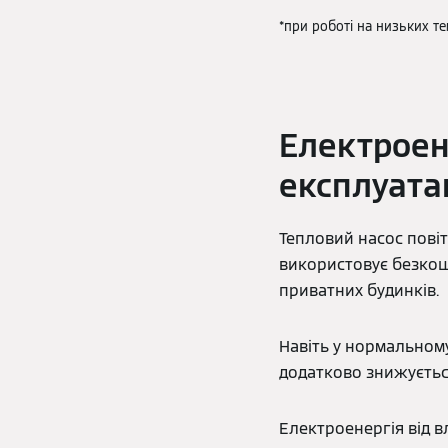
*при роботі на низьких те
Електроен
експлуата
Тепловий насос повітр
використовує безкош
приватних будинків.
Навіть у нормальному
додатково знижуєтьс
Електроенергія від 