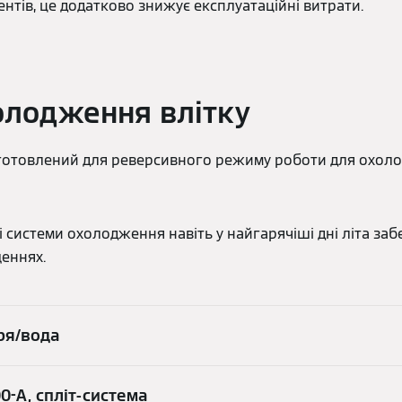
тів, це додатково знижує експлуатаційні витрати.
олодження влітку
ідготовлений для реверсивного режиму роботи для охол
і системи охолодження навіть у найгарячіші дні літа з
щеннях.
тря/вода
0-А, спліт-система