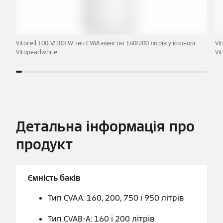
Vitocell 100-V/100-W тип CVAA ємністю 160/200 літрів у кольорі
Vi
Vitopearlwhite
Vi
Детальна інформація про
продукт
Ємність баків
Тип CVAA: 160, 200, 750 і 950 літрів
Тип CVAB-A: 160 і 200 літрів