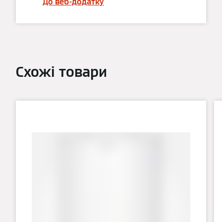
До веб-додатку
Схожі товари