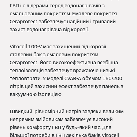
ГВП і є лідерами серед водонагрівачів з
емальованим покриттям. Емалеве покриття
Ceraprotect забезпечує надійний і тривалий
захист водонагрівача від корозії.
Vitocell 100-V має захищений від корозії
сталевий бак з емалевим покриттям
Ceraprotect. Його високоефективна всебічна
теплоізоляція забезпечує вражаюче низькі
тепловтрати. У моделі CVAB-A об'ємом 160/200
літрів цей захисний ефект забезпечує панель з
вакуумною ізоляцією.
Швидкий, рівномірний нагрів завдяки великим
непрямим змійовикам забезпечує високий
рівень комфорту ГВП у будь-який час. Для
більшої потреби в ГВП декілька баків Vitocell