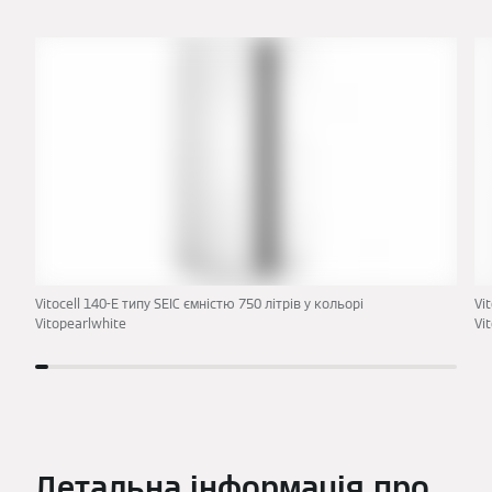
Vitocell 140-E типу SEIC ємністю 750 літрів у кольорі
Vi
Vitopearlwhite
Vi
Детальна інформація про