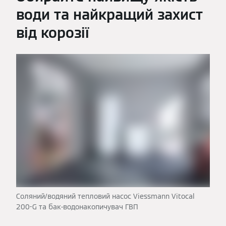
води та найкращий захист
від корозії
Соляний/водяний тепловий насос Viessmann Vitocal
200-G та бак-водонакопичувач ГВП