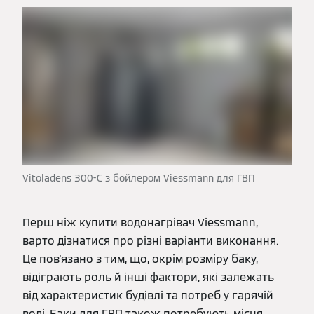
Vitoladens 300-C з бойлером Viessmann для ГВП
Перш ніж купити водонагрівач Viessmann,
варто дізнатися про різні варіанти виконання.
Це пов'язано з тим, що, окрім розміру баку,
відіграють роль й інші фактори, які залежать
від характеристик будівлі та потреб у гарячій
воді. Баки для ГВП також потребують місця.