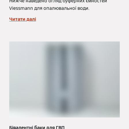
Нижче наведено огляд буферних ємностей
Viessmann для опалювальної води.
Читати далі
Бівалентні баки для ГВП