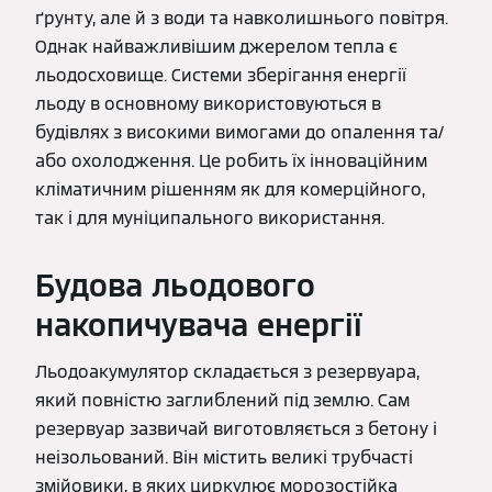
ґрунту, але й з води та навколишнього повітря.
Однак найважливішим джерелом тепла є
льодосховище. Системи зберігання енергії
льоду в основному використовуються в
будівлях з високими вимогами до опалення та/
або охолодження. Це робить їх інноваційним
кліматичним рішенням як для комерційного,
так і для муніципального використання.
Будова льодового
накопичувача енергії
Льодоакумулятор складається з резервуара,
який повністю заглиблений під землю. Сам
резервуар зазвичай виготовляється з бетону і
неізольований. Він містить великі трубчасті
змійовики, в яких циркулює морозостійка